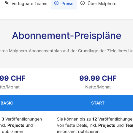
Verfügbare Teams
Preise
Über Molphoro
Abonnement-Preispläne
Ihren Molphoro-Abonnementplan auf der Grundlage der Ziele Ihres U
.99 CHF
99.99 CHF
tto/Monat
Netto/Monat
BASIC
START
u
3
Veröffentlichungen
Sie können bis zu
12
Veröffentlichunge
nkl.
Projects
und
von feste Deals, inkl.
Projects
und
Tea
 publizieren
insgesamt publizieren