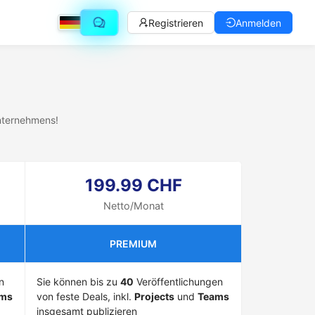
Registrieren
Anmelden
nternehmens!
199.99 CHF
Netto/Monat
PREMIUM
n
Sie können bis zu
40
Veröffentlichungen
ms
von feste Deals, inkl.
Projects
und
Teams
insgesamt publizieren