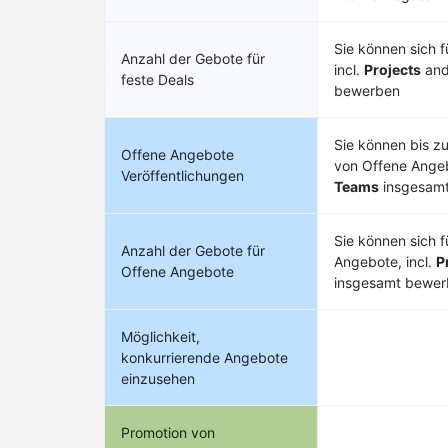
Sie können sich f
Anzahl der Gebote für
incl.
Projects
an
feste Deals
bewerben
Sie können bis z
Offene Angebote
von Offene Angeb
Veröffentlichungen
Teams
insgesamt
Sie können sich f
Anzahl der Gebote für
Angebote, incl.
P
Offene Angebote
insgesamt bewe
Möglichkeit,
konkurrierende Angebote
einzusehen
Promotion von