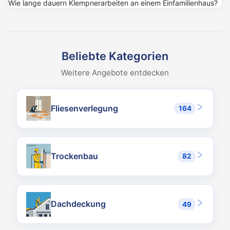
Wie lange dauern Klempnerarbeiten an einem Einfamilienhaus?
Was kosten Dachklempnerarbeiten als Subunternehmerleistung?
Beispiel Deutschland: Dachrinne mit Fallrohr 25–55 €/lfm (Zink),
Welches Material für welchen Anwendungsfall?
Titanzink: Standard für Wohnbau, Lebensdauer 40–60 Jahre, langs
Beliebte Kategorien
Warum darf Kupfer nicht über Zink installiert werden?
Weitere Angebote entdecken
Bei Regen werden Kupferionen abgespült und greifen darunterliege
Welche Dehnungsausgleiche sind nötig?
Beispiel Deutschland: Zink dehnt sich 2,2 mm/m bei 100 K Temper
Fliesenverlegung
164
Was sind die häufigsten Schäden?
Verstopfte Rinnen mit Wasserrückstau und Frostschäden, Korrosio
Wie lange dauern Klempnerarbeiten an einem Einfamilienhaus?
Komplette Dachentwässerung (60–80 lfm Rinnen, 4 Fallrohre): 2–3
Trockenbau
82
Dachdeckung
49