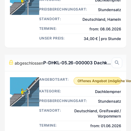
Dachklempner
PREISBERECHNUNGSART:
Stundensatz
STANDORT:
Deutschland, Hameln
TERMINE:
from: 08.06.2026
UNSER PREIS:
34,00 € | pro Stunde
P-DHKL-05.26-000003 Dachklempner, Greifswald / Vorpommern Deutschland
abgeschlossen
ANGEBOTSART:
Offenes Angebot (mögliche Ve
KATEGORIE:
Dachklempner
PREISBERECHNUNGSART:
Stundensatz
STANDORT:
Deutschland, Greifswald /
Vorpommern
TERMINE:
from: 01.06.2026