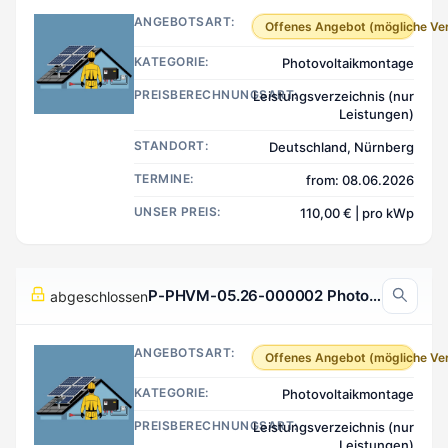
ANGEBOTSART:
Offenes Angebot (mögliche Ve
KATEGORIE:
Photovoltaikmontage
PREISBERECHNUNGSART:
Leistungsverzeichnis (nur
Leistungen)
STANDORT:
Deutschland, Nürnberg
TERMINE:
from: 08.06.2026
UNSER PREIS:
110,00 € | pro kWp
P-PHVM-05.26-000002 Photovoltaikmontage, Neustadt Deutschland
abgeschlossen
ANGEBOTSART:
Offenes Angebot (mögliche Ve
KATEGORIE:
Photovoltaikmontage
PREISBERECHNUNGSART:
Leistungsverzeichnis (nur
Leistungen)