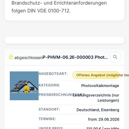
Brandschutz- und Errichteranforderungen
folgen DIN VDE 0100-712.
P-PHVM-06.26-000003 Photovoltaikmontage, Eisenberg Deutschland
abgeschlossen
ANGEBOTSART:
Offenes Angebot (mögliche Ve
KATEGORIE:
Photovoltaikmontage
PREISBERECHNUNGSART:
Leistungsverzeichnis (nur
Leistungen)
STANDORT:
Deutschland, Eisenberg
TERMINE:
from: 29.06.2026
UNSER PREIS:
110,00 € | pro kWp