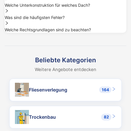
Welche Unterkonstruktion für welches Dach?
Was sind die häufigsten Fehler?
Welche Rechtsgrundlagen sind zu beachten?
Was kostet PV-Montage pro kWp als Subunternehmerleistung?
Beispiel Deutschland: Aufdach 200–350 €/kWp (nur Montagepausc
Welche Qualifikationen sind für die Montage erforderlich?
Mechanische Montage durch geschultes Dach- oder Montageteam mö
Beliebte Kategorien
Wie lange dauert eine 10-kWp-Anlage auf dem Schrägdach?
Weitere Angebote entdecken
Erfahrenes Zweier- bis Dreier-Team: Montage Unterkonstruktion 
Welche Unterkonstruktion für welches Dach?
Ziegeldach: Dachhaken aus Edelstahl, Klemmprofile aus Aluminium
Fliesenverlegung
164
Was sind die häufigsten Fehler?
Falscher Kabelweg mit DC-Schleifen (Brandgefahr durch Lichtboge
Welche Rechtsgrundlagen sind zu beachten?
Beispiel Deutschland: EEG für Vergütung, Marktstammdatenregist
Trockenbau
82