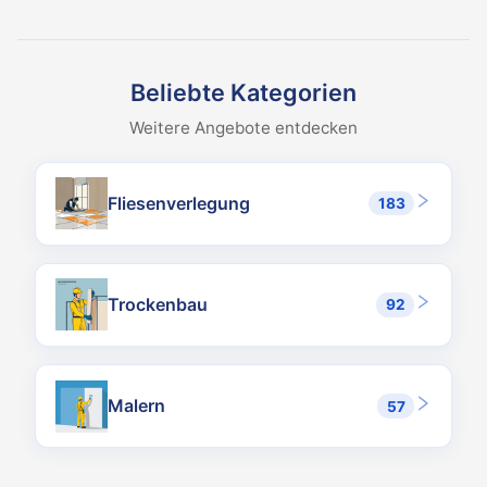
Was kostet Elektroinstallation pro Wohneinheit als Subunternehm
Beispiel Deutschland: Komplettinstallation Einfamilienhaus 130 m
Welche Qualifikationen sind erforderlich?
Beispiel Deutschland: Anschluss ans Netz nur durch eingetragenen
Beliebte Kategorien
Welche Schutzmaßnahmen sind heute Standard?
Weitere Angebote entdecken
RCD/FI-Schalter 30 mA für alle Endstromkreise (Pflicht in Wohnr
Welche Leitungstypen für welche Anwendung?
NYM-J 3×1,5 mm² für Beleuchtung, NYM-J 3×2,5 mm² für Steckdos
Fliesenverlegung
183
Was sind die häufigsten Mängel?
Fehlender oder zu hoher Querschnitt für die Last (Brandgefahr),
Wie lange dauert Elektroinstallation in einem Einfamilienhaus?
Komplette Installation 130 m² mit Verkabelung, Schaltschrank, G
Trockenbau
92
Malern
57