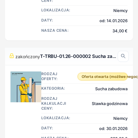
CENY:
LOKALIZACJA:
Niemcy
DATY:
od: 14.01.2026
NASZA CENA:
34,00 €
T-TRBU-01.26-000002 Sucha zabudowa, Niemcy
zakończony
RODZAJ
Oferta otwarta (możliwe negoc
OFERTY:
KATEGORIA:
Sucha zabudowa
RODZAJ
KALKULACJI
Stawka godzinowa
CENY:
LOKALIZACJA:
Niemcy
DATY:
od: 30.01.2026