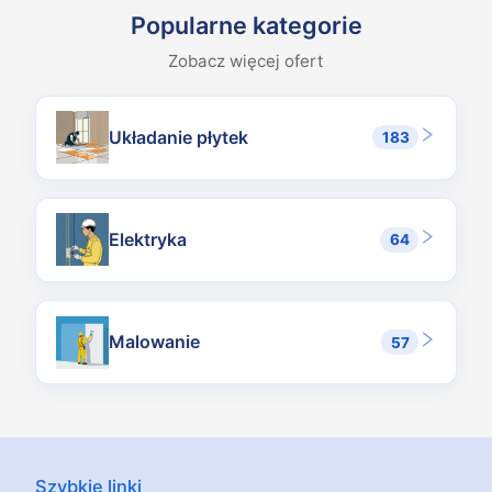
Standard z pojedynczym profilem CW i obustronnym oblicowanie
Popularne kategorie
Która klasa szpachlowania pasuje do jakiego zastosowania?
Zobacz więcej ofert
Q1: tylko spoiny styków, dopuszczalne pod okładziny. Q2: stand
Jakie są wymagania dotyczące ochrony akustycznej?
Przykład Niemcy: DIN 4109 rozróżnia akustykę minimalną i podwy
Układanie płytek
183
Jakie są najczęstsze błędy na budowie?
Pęknięcia w miejscach łączeń z powodu braku taśm dylatacyjnych
Ile trwa wykonanie kondygnacji o powierzchni 100 m² ścian?
Ścianki standard: 2–3 dni dla doświadczonego dwuosobowego zespo
Elektryka
64
Malowanie
57
Szybkie linki