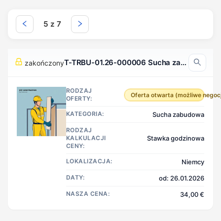
5 z 7
T-TRBU-01.26-000006 Sucha zabudowa, Niemcy
zakończony
RODZAJ
Oferta otwarta (możliwe negoc
OFERTY:
KATEGORIA:
Sucha zabudowa
RODZAJ
KALKULACJI
Stawka godzinowa
CENY:
LOKALIZACJA:
Niemcy
DATY:
od: 26.01.2026
NASZA CENA:
34,00 €