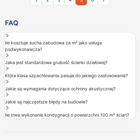
FAQ
Ile kosztuje sucha zabudowa za m² jako usługa
podwykonawcza?
Jaka jest standardowa grubość ścianki działowej?
Która klasa szpachlowania pasuje do jakiego zastosowania?
Jakie są wymagania dotyczące ochrony akustycznej?
Jakie są najczęstsze błędy na budowie?
Ile trwa wykonanie kondygnacji o powierzchni 100 m² ścian?
Ile kosztuje sucha zabudowa za m² jako usługa podwykonawcza
Przykład Niemcy: ścianka standard 35–55 €/m² (z materiałem), ś
Jaka jest standardowa grubość ścianki działowej?