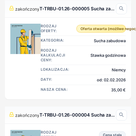
T-TRBU-01.26-000005 Sucha zabudowa, Niemcy
zakończony
RODZAJ
Oferta otwarta (możliwe negoc
OFERTY:
KATEGORIA:
Sucha zabudowa
RODZAJ
KALKULACJI
Stawka godzinowa
CENY:
LOKALIZACJA:
Niemcy
DATY:
od: 02.02.2026
NASZA CENA:
35,00 €
T-TRBU-01.26-000004 Sucha zabudowa, Niemcy
zakończony
RODZAJ
Cena stała