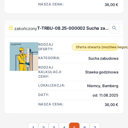
NASZA CENA:
36,00 €
T-TRBU-08.25-000002 Sucha zabudowa, Bamberg Niemcy
zakończony
RODZAJ
Oferta otwarta (możliwe negoc
OFERTY:
KATEGORIA:
Sucha zabudowa
RODZAJ
KALKULACJI
Stawka godzinowa
CENY:
LOKALIZACJA:
Niemcy, Bamberg
DATY:
od: 11.08.2025
NASZA CENA:
36,00 €
1
2
3
4
5
6
7