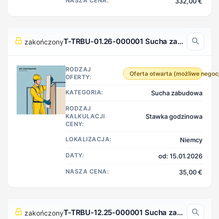
NASZA CENA:
332,00 €
T-TRBU-01.26-000001 Sucha zabudowa, Niemcy
zakończony
RODZAJ
Oferta otwarta (możliwe negoc
OFERTY:
KATEGORIA:
Sucha zabudowa
RODZAJ
KALKULACJI
Stawka godzinowa
CENY:
LOKALIZACJA:
Niemcy
DATY:
od: 15.01.2026
NASZA CENA:
35,00 €
T-TRBU-12.25-000001 Sucha zabudowa, Niemcy
zakończony