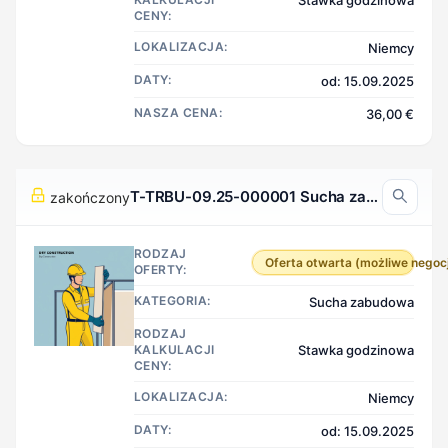
Stawka godzinowa
CENY:
LOKALIZACJA:
Niemcy
DATY:
od: 15.09.2025
NASZA CENA:
36,00 €
T-TRBU-09.25-000001 Sucha zabudowa, Niemcy
zakończony
RODZAJ
Oferta otwarta (możliwe negoc
OFERTY:
KATEGORIA:
Sucha zabudowa
RODZAJ
KALKULACJI
Stawka godzinowa
CENY:
LOKALIZACJA:
Niemcy
DATY:
od: 15.09.2025